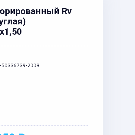
форированный Rv
руглая)
x1,50
1-50336739-2008