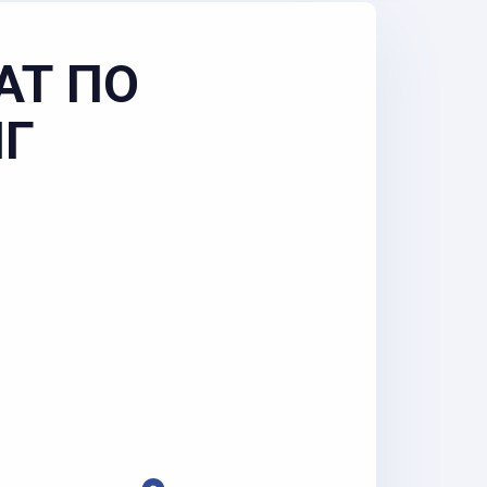
АТ ПО
НГ