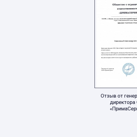
Отзыв от гене
директора
«ПримаСер