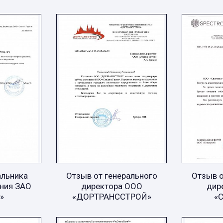
альника
Отзыв от генерального
Отзыв о
ния ЗАО
директора ООО
дир
»
«ДОРТРАНССТРОЙ»
«