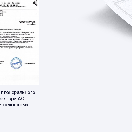
т генерального
ректора АО
интехноком»