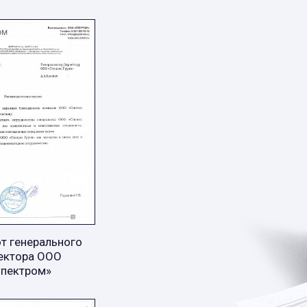
т генерального
ектора ООО
Спектром»