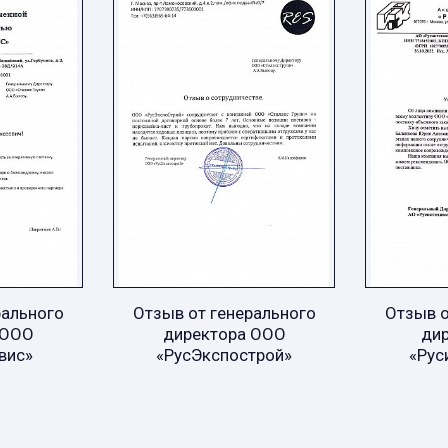
рального
Отзыв от генерального
Отзыв о
 ООО
директора ООО
ди
вис»
«РусЭкспострой»
«Рус