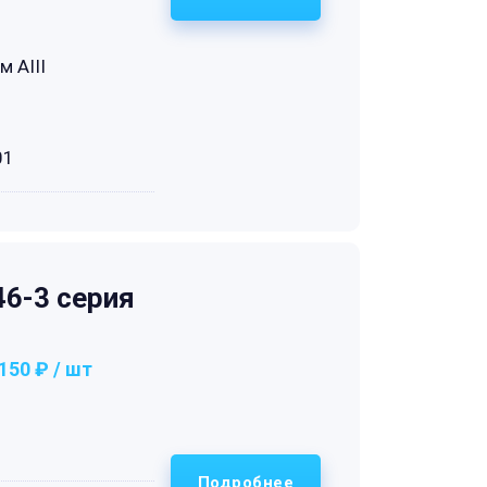
м АIII
01
6-3 серия
150 ₽ / шт
Подробнее