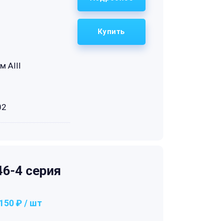
Купить
м АIII
02
6-4 серия
150 ₽ / шт