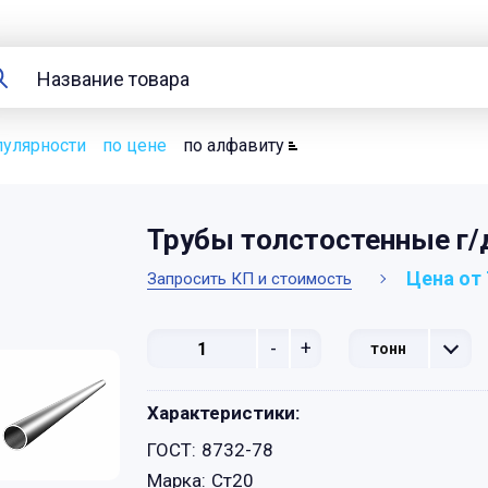
пулярности
по цене
по алфавиту
Трубы толстостенные г/
Цена от 
Запросить КП и стоимость
-
+
тонн
Характеристики:
ГОСТ:
8732-78
Марка:
Ст20