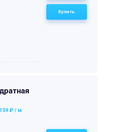
Купить
дратная
159 ₽ / м