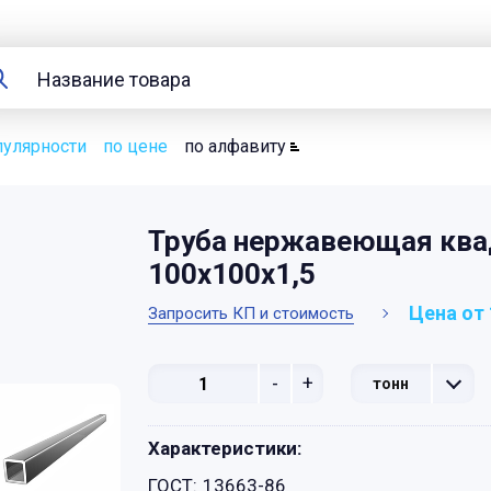
пулярности
по цене
по алфавиту
Труба нержавеющая ква
100х100х1,5
Цена от 
Запросить КП и стоимость
-
+
тонн
Характеристики:
ГОСТ:
13663-86