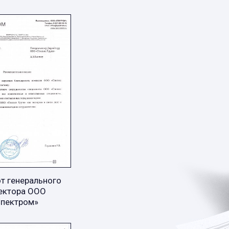
т генерального
ектора ООО
Спектром»