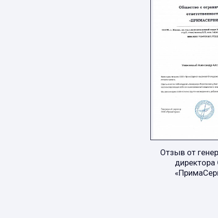
Отзыв от гене
директора
«ПримаСер