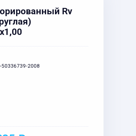
форированный Rv
круглая)
x1,00
1-50336739-2008