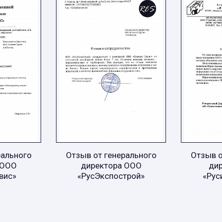
рального
Отзыв от генерального
Отзыв о
 ООО
директора ООО
ди
вис»
«РусЭкспострой»
«Рус