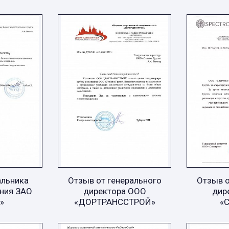
альника
Отзыв от генерального
Отзыв о
ния ЗАО
директора ООО
дир
»
«ДОРТРАНССТРОЙ»
«