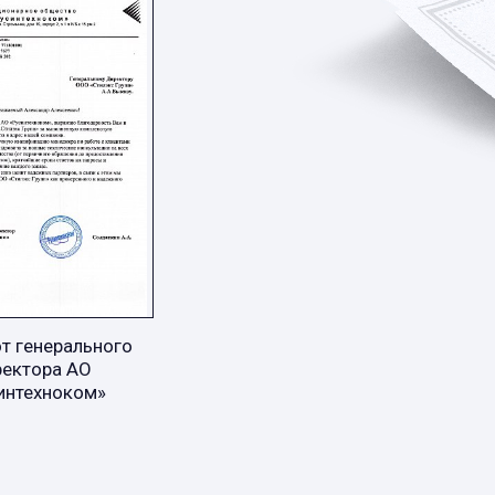
т генерального
ректора АО
интехноком»