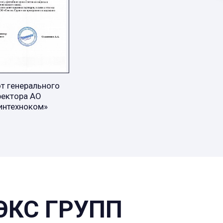
т генерального
ректора АО
интехноком»
ЭКС ГРУПП