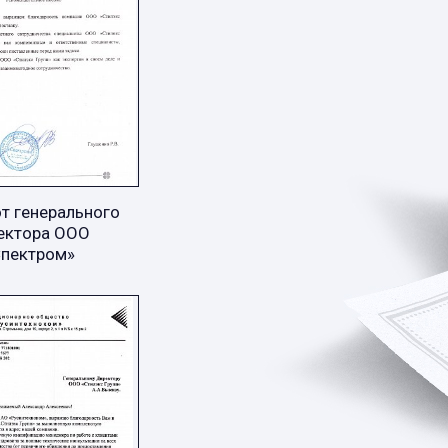
т генерального
ектора ООО
Спектром»