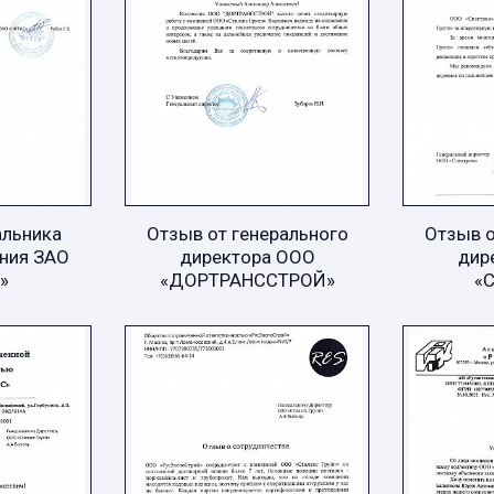
альника
Отзыв от генерального
Отзыв о
ния ЗАО
директора ООО
дир
»
«ДОРТРАНССТРОЙ»
«