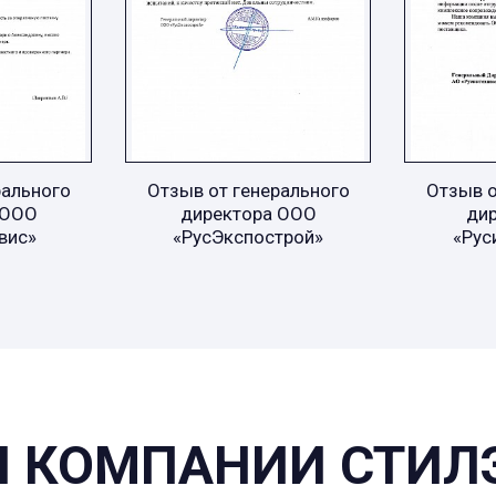
рального
Отзыв от генерального
Отзыв о
 ООО
директора ООО
ди
вис»
«РусЭкспострой»
«Рус
 КОМПАНИИ СТИЛ