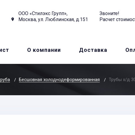
ООО «Стилэкс Групп»,
Звоните!
Москва, ул. Люблинская, д.151
Расчет стоимос
ист
О компании
Доставка
Оп
труба
Бесшовная холоднодеформированная
Трубы х/д 3