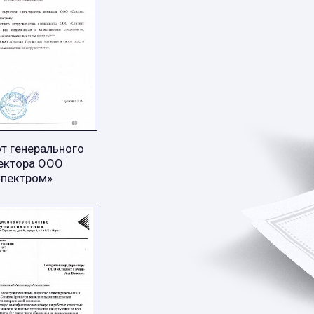
т генерального
ектора ООО
Спектром»