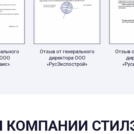
рального
Отзыв от генерального
Отзыв о
 ООО
директора ООО
ди
вис»
«РусЭкспострой»
«Рус
 КОМПАНИИ СТИЛ