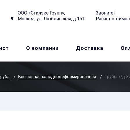
ООО «Стилэкс Групп»,
Звоните!
Москва, ул. Люблинская, д.151
Расчет стоимос
ист
О компании
Доставка
Оп
труба
Бесшовная холоднодеформированная
Трубы х/д 3