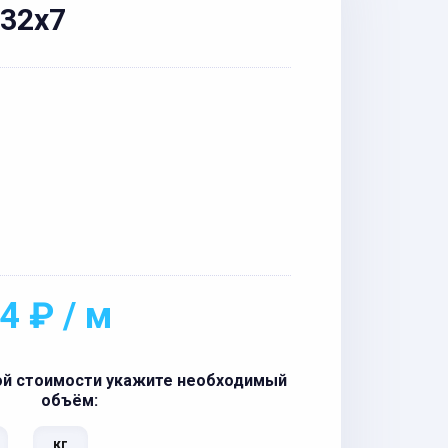
 32x7
4 ₽ / м
ой стоимости укажите необходимый
объём:
кг