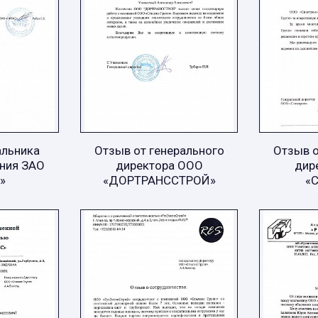
альника
Отзыв от генерального
Отзыв о
ния ЗАО
директора ООО
дир
»
«ДОРТРАНССТРОЙ»
«