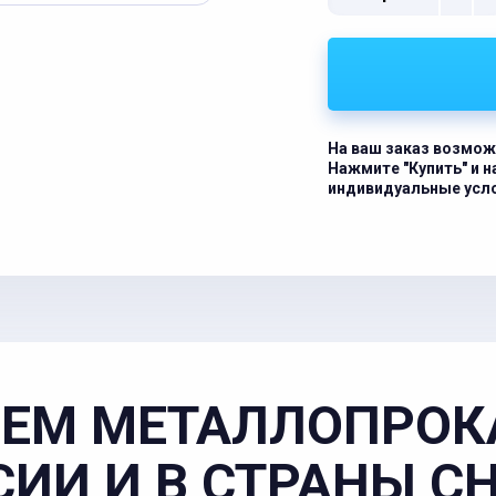
На ваш заказ возмож
Нажмите "Купить" и 
индивидуальные усл
ЕМ МЕТАЛЛОПРОК
СИИ И В СТРАНЫ С