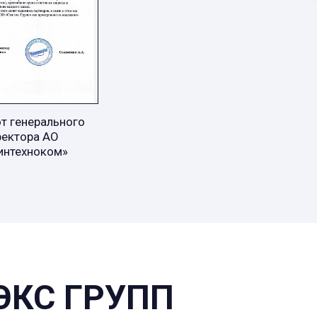
т генерального
ректора АО
интехноком»
ЭКС ГРУПП