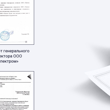
т генерального
ектора ООО
Спектром»