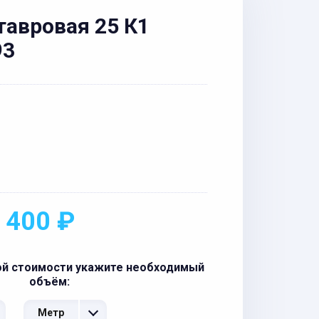
тавровая 25 К1
93
 400 ₽
ой стоимости укажите необходимый
объём:
Метр