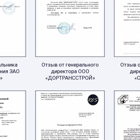
альника
Отзыв от генерального
Отзыв о
ния ЗАО
директора ООО
дир
»
«ДОРТРАНССТРОЙ»
«