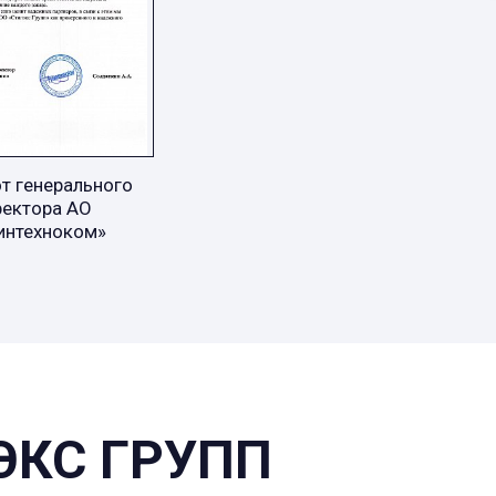
т генерального
ректора АО
интехноком»
ЭКС ГРУПП