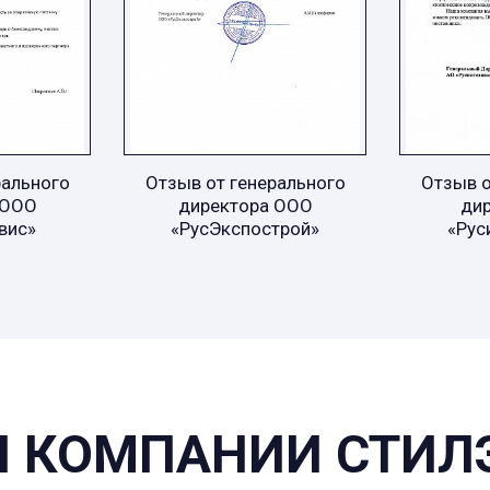
рального
Отзыв от генерального
Отзыв о
 ООО
директора ООО
ди
вис»
«РусЭкспострой»
«Рус
 КОМПАНИИ СТИЛ