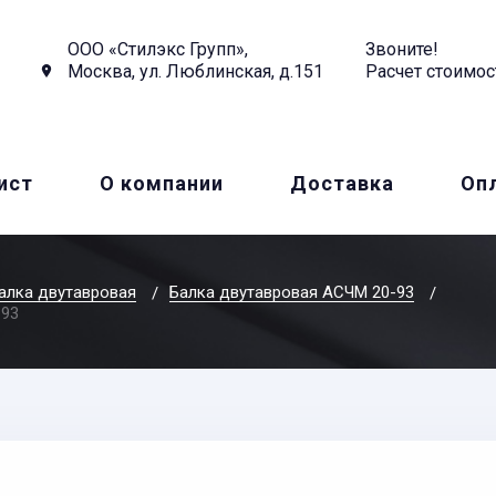
ООО «Стилэкс Групп»,
Звоните!
Москва, ул. Люблинская, д.151
Расчет стоимос
ист
О компании
Доставка
Оп
алка двутавровая
Балка двутавровая АСЧМ 20-93
-93