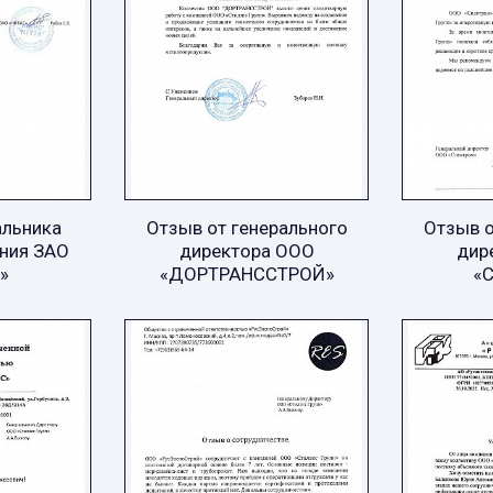
альника
Отзыв от генерального
Отзыв о
ния ЗАО
директора ООО
дир
»
«ДОРТРАНССТРОЙ»
«