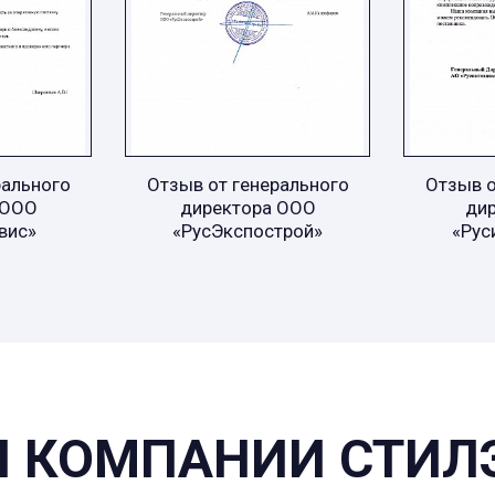
рального
Отзыв от генерального
Отзыв о
 ООО
директора ООО
ди
вис»
«РусЭкспострой»
«Рус
 КОМПАНИИ СТИЛ