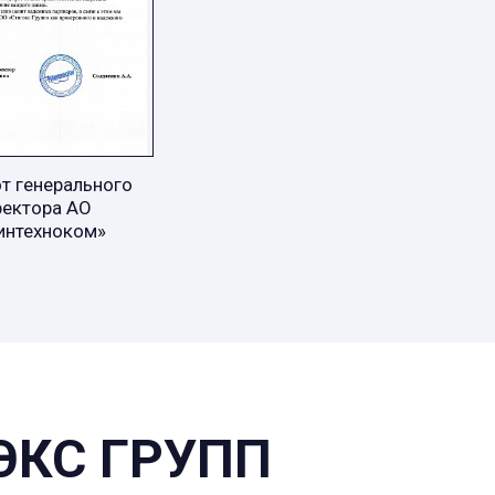
т генерального
ректора АО
интехноком»
ЭКС ГРУПП