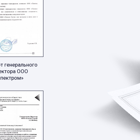
т генерального
ектора ООО
Спектром»