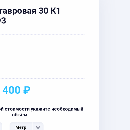
тавровая 30 К1
93
 400 ₽
ой стоимости укажите необходимый
объём:
Метр