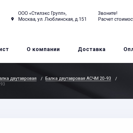
ООО «Стилэкс Групп»,
Звоните!
Москва, ул. Люблинская, д.151
Расчет стоимос
ист
О компании
Доставка
Оп
алка двутавровая
Балка двутавровая АСЧМ 20-93
-93