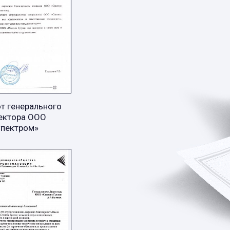
т генерального
ектора ООО
Спектром»