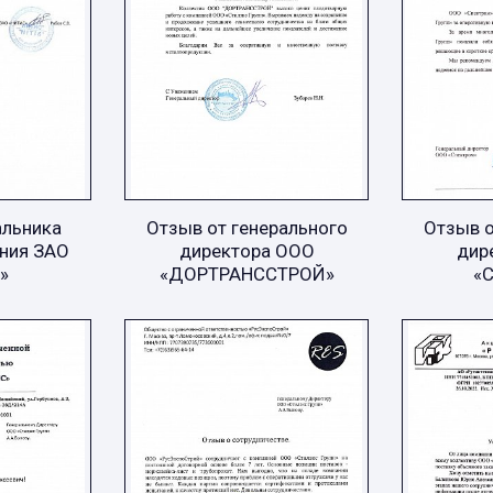
альника
Отзыв от генерального
Отзыв о
ния ЗАО
директора ООО
дир
»
«ДОРТРАНССТРОЙ»
«