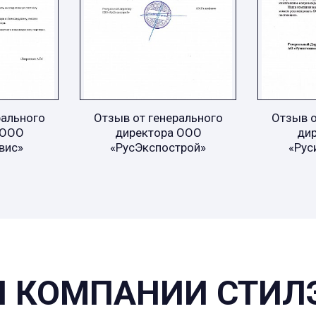
рального
Отзыв от генерального
Отзыв о
 ООО
директора ООО
ди
вис»
«РусЭкспострой»
«Рус
 КОМПАНИИ СТИЛ