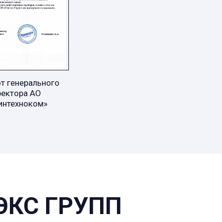
т генерального
ректора АО
интехноком»
ЭКС ГРУПП