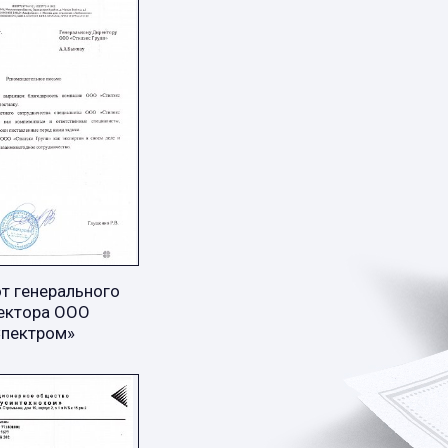
т генерального
ектора ООО
Спектром»