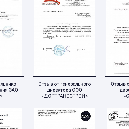
альника
Отзыв от генерального
Отзыв о
ния ЗАО
директора ООО
дир
»
«ДОРТРАНССТРОЙ»
«