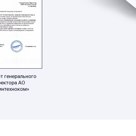
т генерального
ректора АО
интехноком»