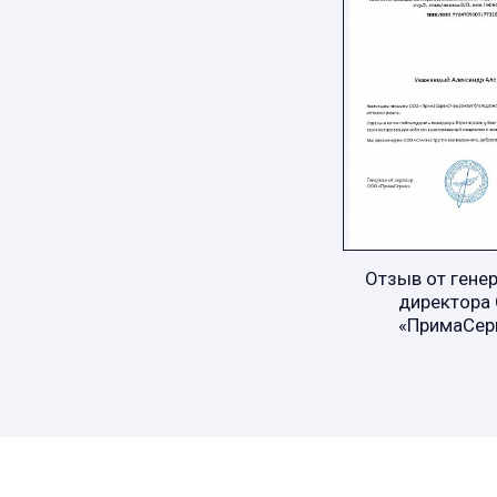
Отзыв от гене
директора
«ПримаСер