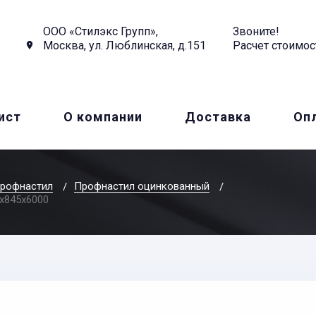
ООО «Стилэкс Групп»,
Звоните!
Москва, ул. Люблинская, д.151
Расчет стоимос
ист
О компании
Доставка
Оп
рофнастил
Профнастил оцинкованный
x845x6000