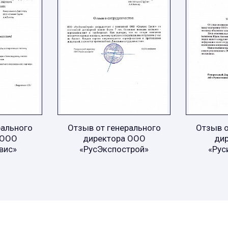
рального
Отзыв от генерального
Отзыв о
 ООО
директора ООО
ди
вис»
«РусЭкспострой»
«Рус