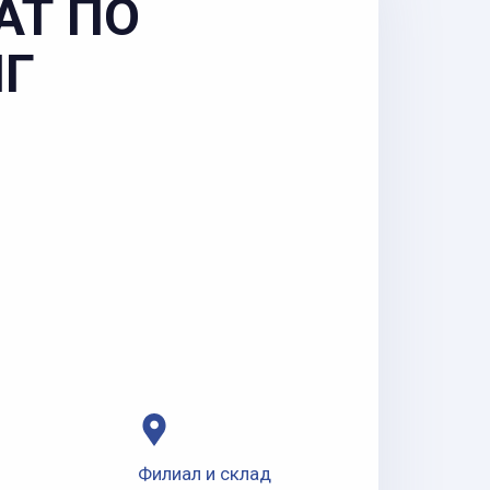
АТ ПО
НГ
Филиал и склад