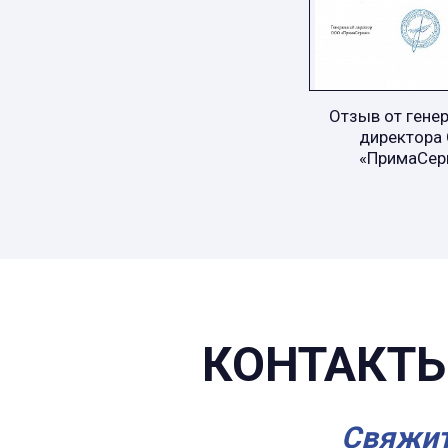
Отзыв от гене
директора
«ПримаСер
КОНТАКТЫ
Свяжит