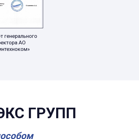
т генерального
ректора АО
интехноком»
ЭКС ГРУПП
пособом