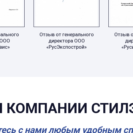
рального
Отзыв от генерального
Отзыв о
 ООО
директора ООО
ди
вис»
«РусЭкспострой»
«Рус
 КОМПАНИИ СТИЛ
есь с нами любым удобным с