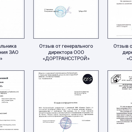
альника
Отзыв от генерального
Отзыв о
ния ЗАО
директора ООО
дир
»
«ДОРТРАНССТРОЙ»
«