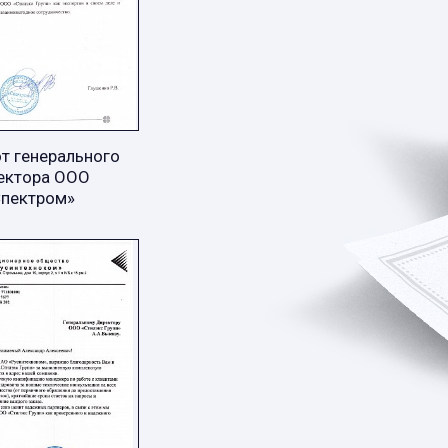
т генерального
ектора ООО
Спектром»