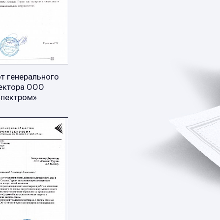
т генерального
ектора ООО
Спектром»