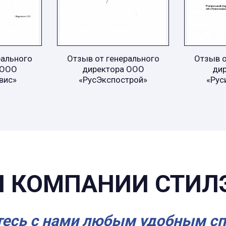
рального
Отзыв от генерального
Отзыв о
 ООО
директора ООО
ди
вис»
«РусЭкспострой»
«Рус
 КОМПАНИИ СТИЛ
есь с нами любым удобным с