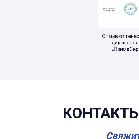
Отзыв от гене
директора
«ПримаСер
КОНТАКТЫ
Свяжит