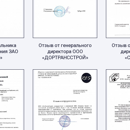
альника
Отзыв от генерального
Отзыв о
ния ЗАО
директора ООО
дир
»
«ДОРТРАНССТРОЙ»
«