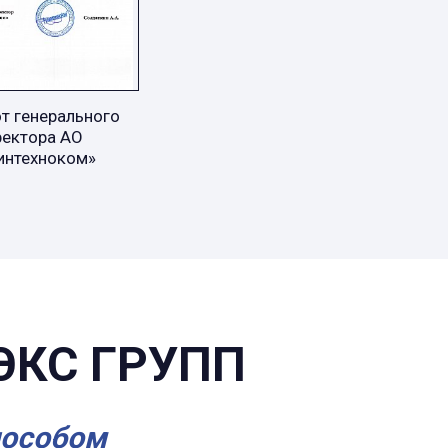
т генерального
ректора АО
интехноком»
ЭКС ГРУПП
пособом