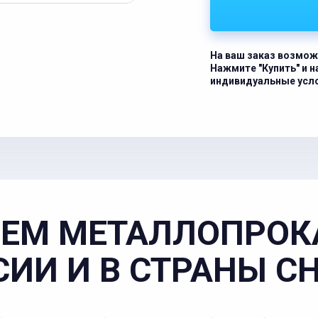
На ваш заказ возмож
Нажмите "Купить" и 
индивидуальные усл
ЕМ МЕТАЛЛОПРОК
СИИ И В СТРАНЫ С