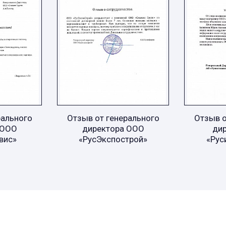
рального
Отзыв от генерального
Отзыв о
 ООО
директора ООО
ди
вис»
«РусЭкспострой»
«Рус