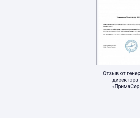
Отзыв от гене
директора
«ПримаСер