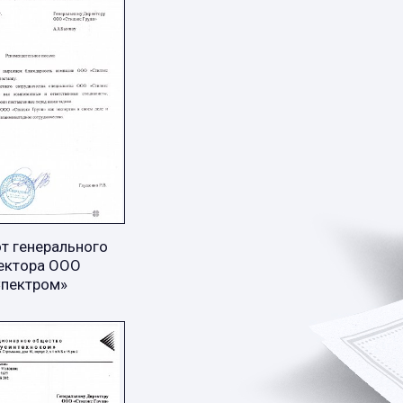
т генерального
ектора ООО
Спектром»