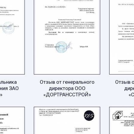
альника
Отзыв от генерального
Отзыв о
ния ЗАО
директора ООО
дир
»
«ДОРТРАНССТРОЙ»
«