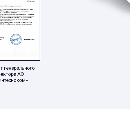
т генерального
ректора АО
интехноком»