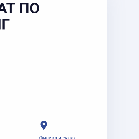
АТ ПО
НГ
Филиал и склад