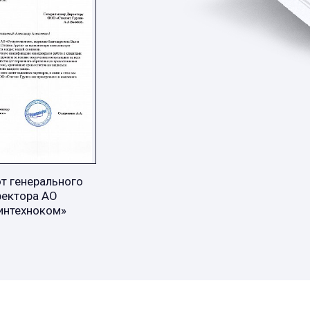
т генерального
ректора АО
интехноком»