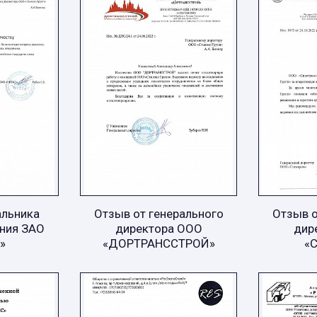
альника
Отзыв от генерального
Отзыв о
ния ЗАО
директора ООО
дир
»
«ДОРТРАНССТРОЙ»
«