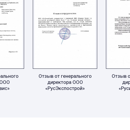
рального
Отзыв от генерального
Отзыв о
 ООО
директора ООО
ди
вис»
«РусЭкспострой»
«Рус