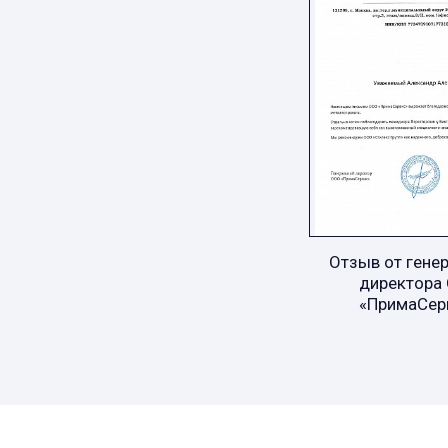
Отзыв от гене
директора
«ПримаСер