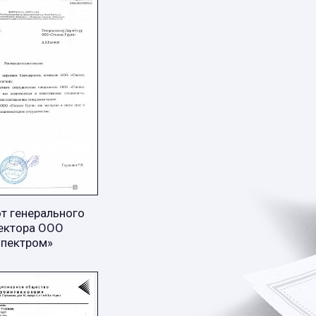
т генерального
ектора ООО
Спектром»