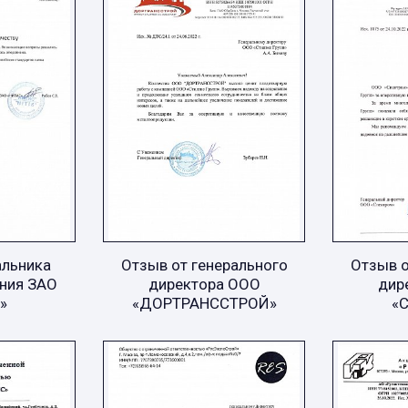
альника
Отзыв от генерального
Отзыв о
ния ЗАО
директора ООО
дир
»
«ДОРТРАНССТРОЙ»
«