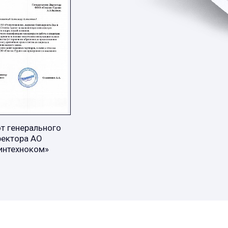
т генерального
ректора АО
интехноком»