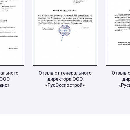
рального
Отзыв от генерального
Отзыв о
 ООО
директора ООО
ди
вис»
«РусЭкспострой»
«Рус