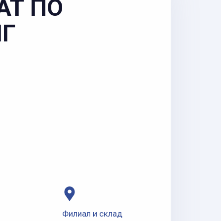
АТ ПО
НГ
Филиал и склад