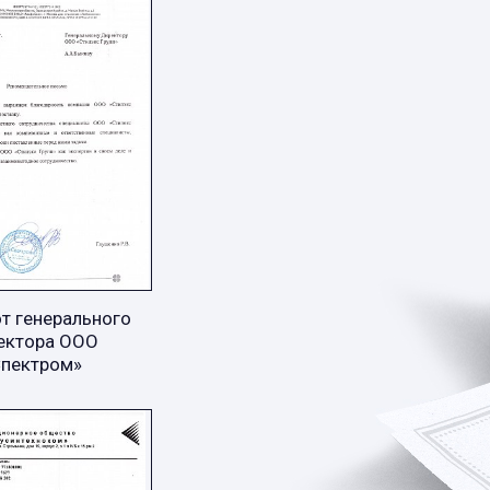
т генерального
ектора ООО
Спектром»