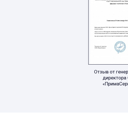
Отзыв от гене
директора
«ПримаСер