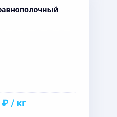
еравнополочный
 ₽ / кг