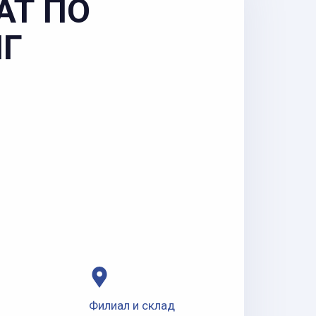
АТ ПО
НГ
Филиал и склад