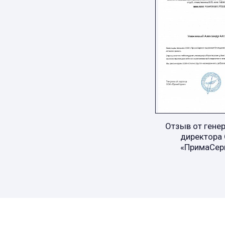
Отзыв от гене
директора
«ПримаСер