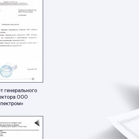
т генерального
ектора ООО
Спектром»