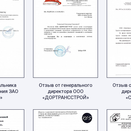
альника
Отзыв от генерального
Отзыв о
ния ЗАО
директора ООО
дир
»
«ДОРТРАНССТРОЙ»
«