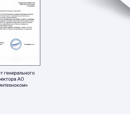
т генерального
ректора АО
интехноком»