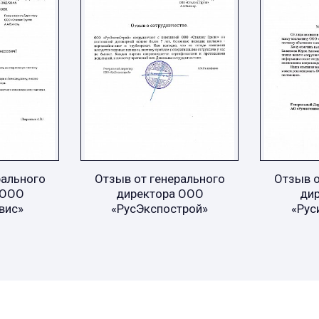
рального
Отзыв от генерального
Отзыв о
 ООО
директора ООО
ди
вис»
«РусЭкспострой»
«Рус