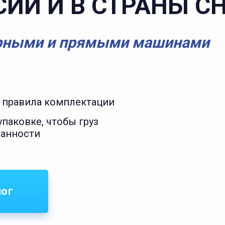
СИИ И В СТРАНЫ С
рными и прямыми машинами
 правила комплектации
паковке, чтобы груз
ранности
лог