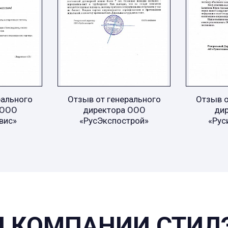
рального
Отзыв от генерального
Отзыв о
 ООО
директора ООО
ди
вис»
«РусЭкспострой»
«Рус
 КОМПАНИИ СТИЛ