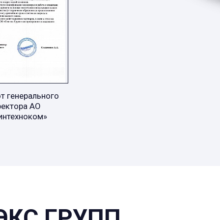
т генерального
ректора АО
интехноком»
ЭКС ГРУПП