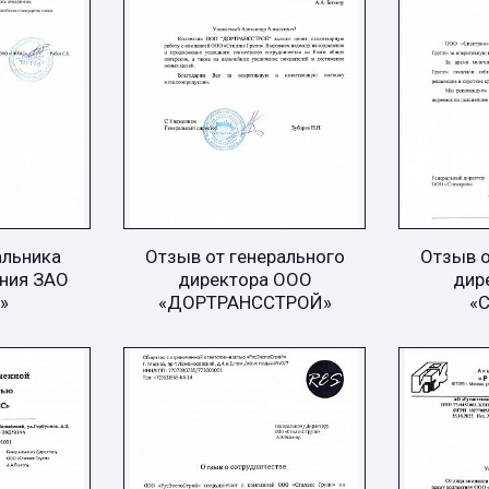
альника
Отзыв от генерального
Отзыв о
ния ЗАО
директора ООО
дир
»
«ДОРТРАНССТРОЙ»
«