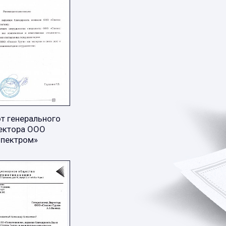
т генерального
ектора ООО
Спектром»