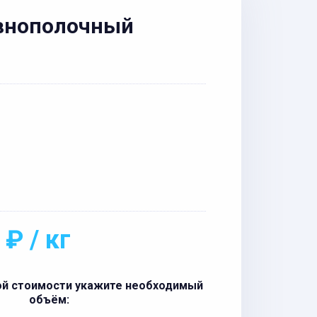
авнополочный
 ₽ / кг
ой стоимости укажите необходимый
объём: