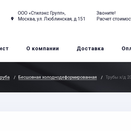
ООО «Стилэкс Групп»,
Звоните!
Москва, ул. Люблинская, д.151
Расчет стоимос
ист
О компании
Доставка
Оп
труба
Бесшовная холоднодеформированная
Трубы х/д 2