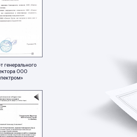
т генерального
ектора ООО
Спектром»