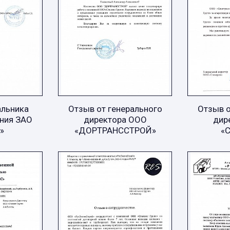
альника
Отзыв от генерального
Отзыв о
ния ЗАО
директора ООО
дир
»
«ДОРТРАНССТРОЙ»
«