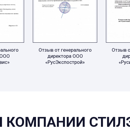
рального
Отзыв от генерального
Отзыв о
 ООО
директора ООО
ди
вис»
«РусЭкспострой»
«Рус
 КОМПАНИИ СТИЛ