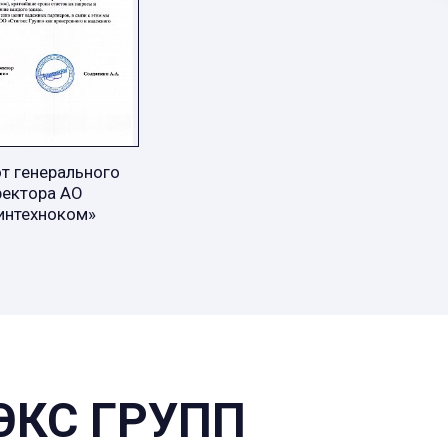
т генерального
ректора АО
интехноком»
ЭКС ГРУПП