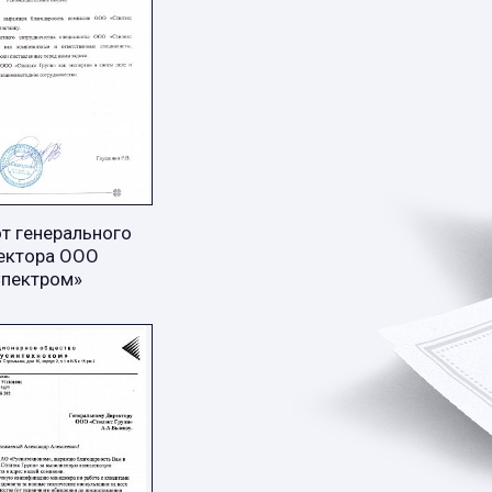
т генерального
ектора ООО
Спектром»