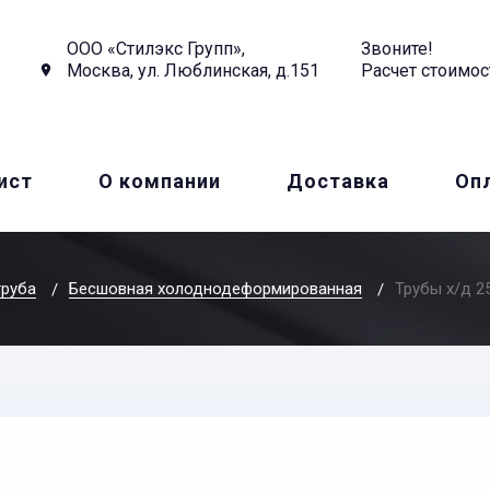
ООО «Стилэкс Групп»,
Звоните!
Москва, ул. Люблинская, д.151
Расчет стоимос
ист
О компании
Доставка
Оп
труба
Бесшовная холоднодеформированная
Трубы х/д 25