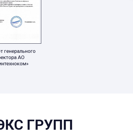
т генерального
ректора АО
интехноком»
ЭКС ГРУПП