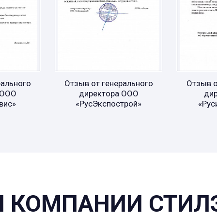
рального
Отзыв от генерального
Отзыв о
 ООО
директора ООО
ди
вис»
«РусЭкспострой»
«Рус
 КОМПАНИИ СТИЛ