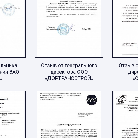
альника
Отзыв от генерального
Отзыв о
ния ЗАО
директора ООО
дир
»
«ДОРТРАНССТРОЙ»
«