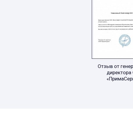
Отзыв от гене
директора
«ПримаСер