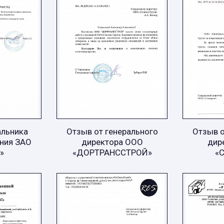
альника
Отзыв от генерального
Отзыв о
ния ЗАО
директора ООО
дир
»
«ДОРТРАНССТРОЙ»
«