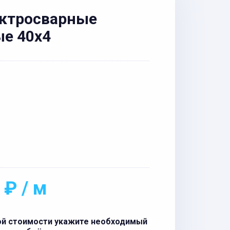
ектросварные
е 40x4
 ₽ / м
ой стоимости укажите необходимый