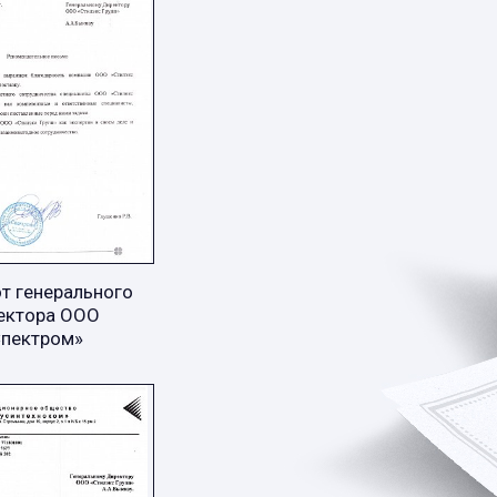
т генерального
ектора ООО
Спектром»