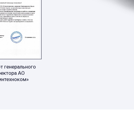
т генерального
ректора АО
интехноком»