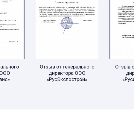
рального
Отзыв от генерального
Отзыв о
 ООО
директора ООО
ди
вис»
«РусЭкспострой»
«Рус