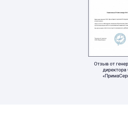
Отзыв от гене
директора
«ПримаСер