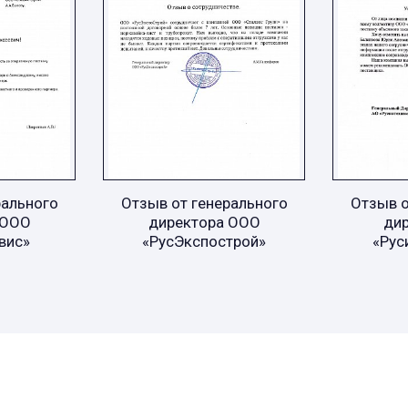
рального
Отзыв от генерального
Отзыв о
 ООО
директора ООО
ди
вис»
«РусЭкспострой»
«Рус