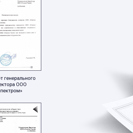
т генерального
ектора ООО
Спектром»