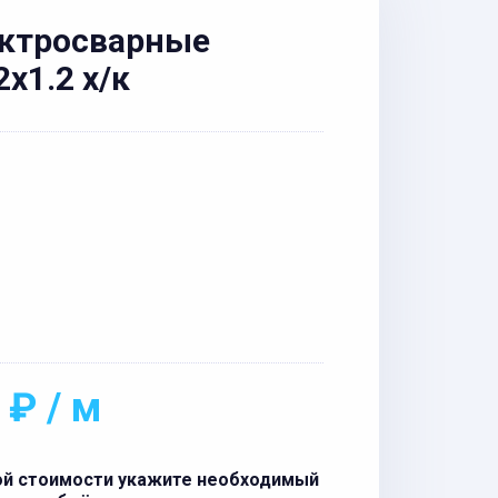
ектросварные
x1.2 х/к
 ₽ / м
ой стоимости укажите необходимый