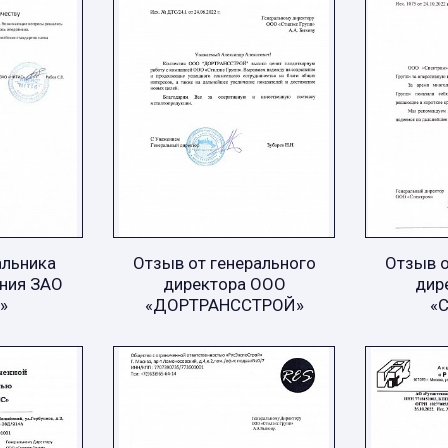
альника
Отзыв от генерального
Отзыв о
ния ЗАО
директора ООО
дир
»
«ДОРТРАНССТРОЙ»
«