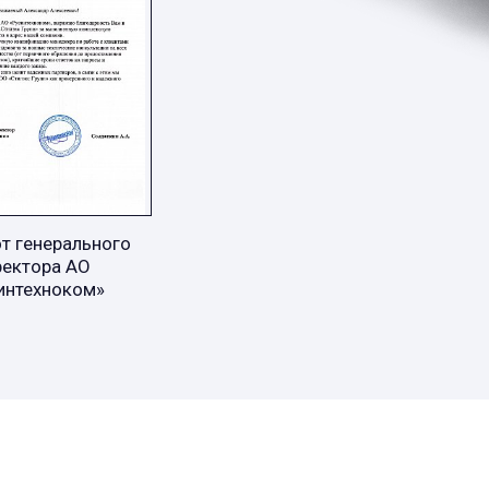
т генерального
ректора АО
интехноком»