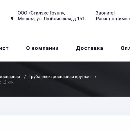
ООО «Стилэкс Групп»,
Звоните!
Москва, ул. Люблинская, д.151
Расчет стоимос
ист
О компании
Доставка
Оп
росварная
Труба электросварная круглая
1.2 х/к