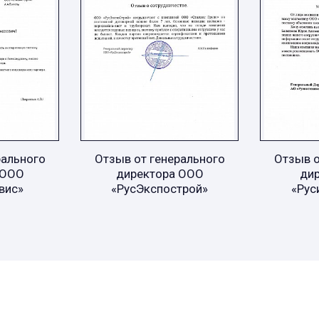
рального
Отзыв от генерального
Отзыв о
 ООО
директора ООО
ди
вис»
«РусЭкспострой»
«Рус