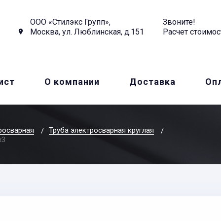
ООО «Стилэкс Групп»,
Звоните!
Москва, ул. Люблинская, д.151
Расчет стоимос
ист
О компании
Доставка
Оп
росварная
Труба электросварная круглая
x3