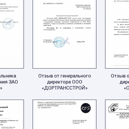
альника
Отзыв от генерального
Отзыв о
ния ЗАО
директора ООО
дир
»
«ДОРТРАНССТРОЙ»
«