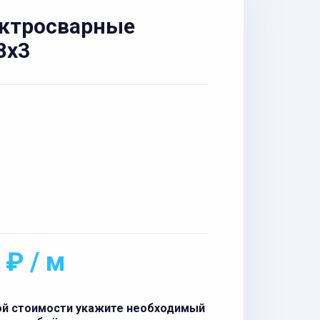
ектросварные
8x3
 ₽ / м
ой стоимости укажите необходимый