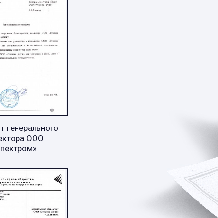
т генерального
ектора ООО
Спектром»