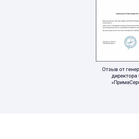
Отзыв от гене
директора
«ПримаСер