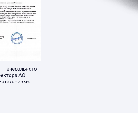
т генерального
ректора АО
интехноком»