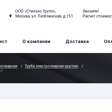
ООО «Стилэкс Групп»,
Звоните!
Москва, ул. Люблинская, д.151
Расчет стоимос
ист
О компании
Доставка
Оп
росварная
Труба электросварная круглая
x3