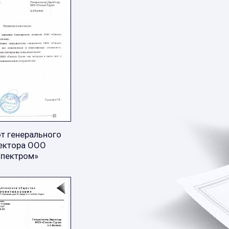
т генерального
ектора ООО
Спектром»