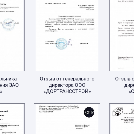
альника
Отзыв от генерального
Отзыв о
ния ЗАО
директора ООО
дир
»
«ДОРТРАНССТРОЙ»
«