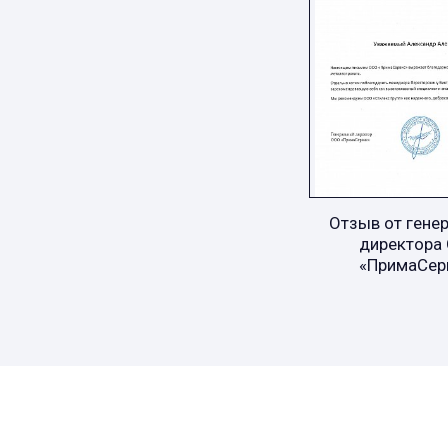
Отзыв от гене
директора
«ПримаСер