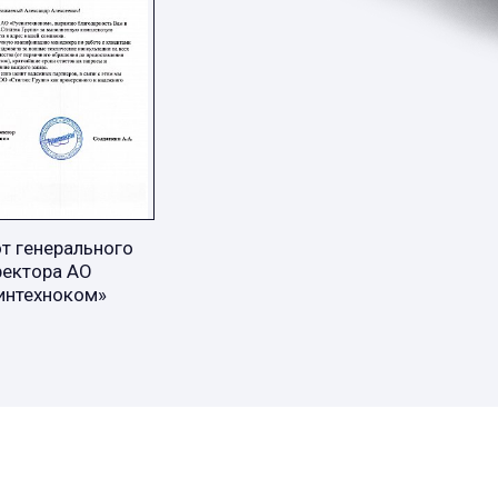
т генерального
ректора АО
интехноком»