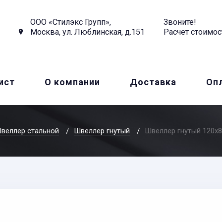
ООО «Стилэкс Групп»,
Звоните!
Москва, ул. Люблинская, д.151
Расчет стоимос
ист
О компании
Доставка
Оп
веллер стальной
Швеллер гнутый
Швеллер гнутый 120x8