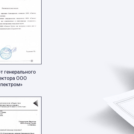
т генерального
ектора ООО
Спектром»