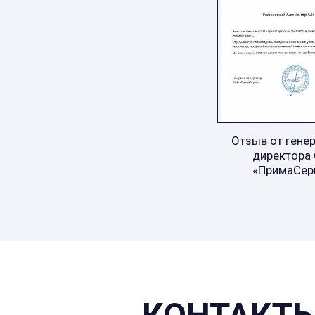
Отзыв от гене
директора
«ПримаСер