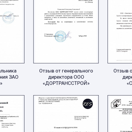
альника
Отзыв от генерального
Отзыв о
ния ЗАО
директора ООО
дир
»
«ДОРТРАНССТРОЙ»
«