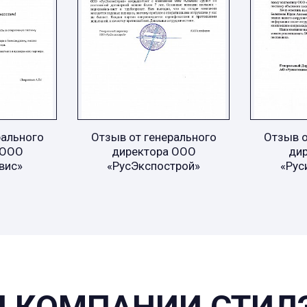
рального
Отзыв от генерального
Отзыв о
 ООО
директора ООО
ди
вис»
«РусЭкспострой»
«Рус