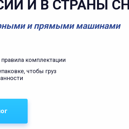
СИИ И В СТРАНЫ С
рными и прямыми машинами
 правила комплектации
паковке, чтобы груз
ранности
лог