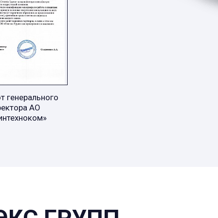
т генерального
ректора АО
интехноком»