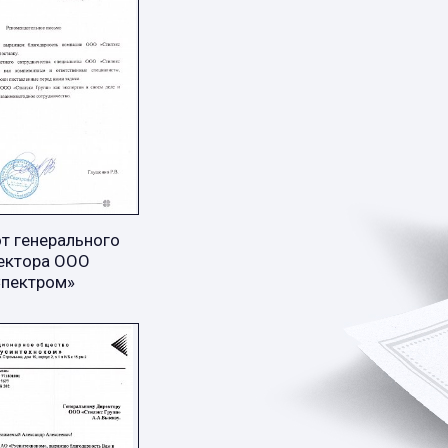
т генерального
ектора ООО
Спектром»