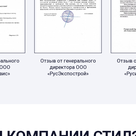
рального
Отзыв от генерального
Отзыв о
 ООО
директора ООО
ди
вис»
«РусЭкспострой»
«Рус