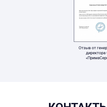
Отзыв от гене
директора
«ПримаСер