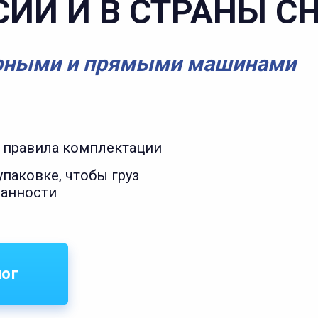
СИИ И В СТРАНЫ С
рными и прямыми машинами
 правила комплектации
паковке, чтобы груз
ранности
лог