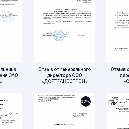
альника
Отзыв от генерального
Отзыв о
ния ЗАО
директора ООО
дир
»
«ДОРТРАНССТРОЙ»
«