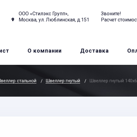
ООО «Стилэкс Групп»,
Звоните!
Москва, ул. Люблинская, д.151
Расчет стоимос
ист
О компании
Доставка
Оп
веллер стальной
Швеллер гнутый
Швеллер гнутый 140x6