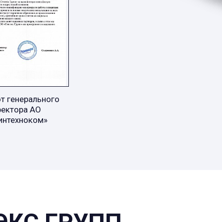
т генерального
ректора АО
интехноком»